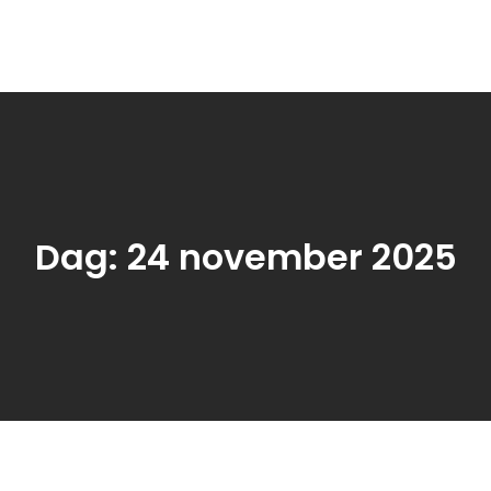
rnetwork.se
bildning och karriär.
Dag:
24 november 2025