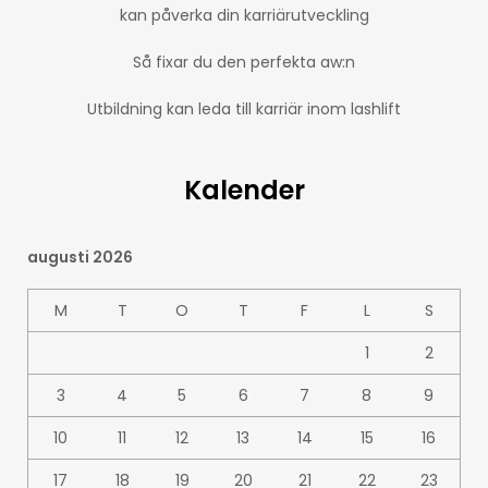
kan påverka din karriärutveckling
Så fixar du den perfekta aw:n
Utbildning kan leda till karriär inom lashlift
Kalender
augusti 2026
M
T
O
T
F
L
S
1
2
3
4
5
6
7
8
9
10
11
12
13
14
15
16
17
18
19
20
21
22
23