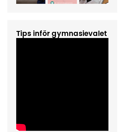
Tips inför gymnasievalet