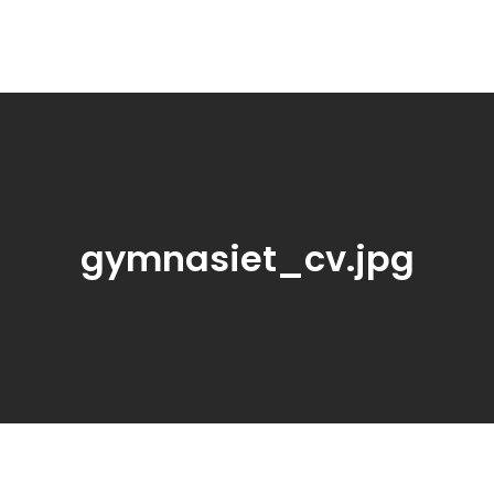
rnetwork.se
bildning och karriär.
gymnasiet_cv.jpg