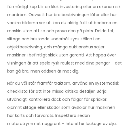
förmånligt köp blir en klok investering eller en ekonomisk
mardröm. Oavsett hur bra beskrivningen låter eller hur
vackra bilderna ser ut, kan du aldrig fullt ut bedöma en
maskin utan att se och prova den på plats. Dolda fel,
slitage och bristande underhåll syns sällan i en
objektbeskrivning, och många auktionshus säljer
maskiner i befintligt skick utan garanti. Att hoppa över
visningen är att spela rysk roulett med dina pengar – det
kan gå bra, men oddsen är mot dig.
När du väl står framför traktorn, använd en systematisk
checklista för att inte missa kritiska detaljer. Börja
utvändigt: kontrollera däck och fälgar för sprickor,
ojämnt slitage eller skador som avslöjar hur maskinen
har körts och förvarats. Inspektera sedan
motorutrymmet noggrant – leta efter läckage av olja,