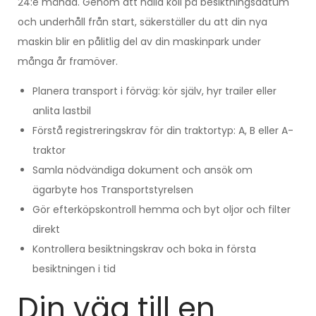
24:e månad. Genom att hålla koll på besiktningsdatum
och underhåll från start, säkerställer du att din nya
maskin blir en pålitlig del av din maskinpark under
många år framöver.
Planera transport i förväg: kör själv, hyr trailer eller
anlita lastbil
Förstå registreringskrav för din traktortyp: A, B eller A-
traktor
Samla nödvändiga dokument och ansök om
ägarbyte hos Transportstyrelsen
Gör efterköpskontroll hemma och byt oljor och filter
direkt
Kontrollera besiktningskrav och boka in första
besiktningen i tid
Din väg till en