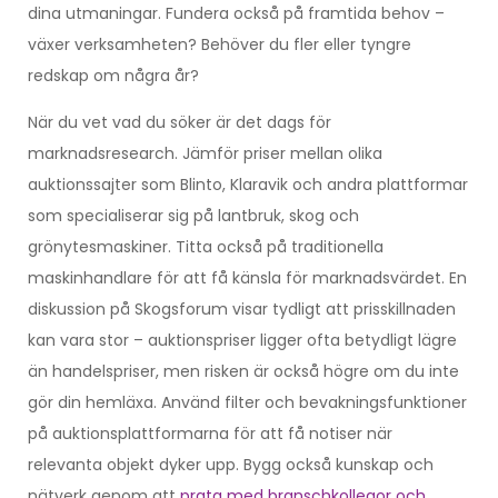
dina utmaningar. Fundera också på framtida behov –
växer verksamheten? Behöver du fler eller tyngre
redskap om några år?
När du vet vad du söker är det dags för
marknadsresearch. Jämför priser mellan olika
auktionssajter som Blinto, Klaravik och andra plattformar
som specialiserar sig på lantbruk, skog och
grönytesmaskiner. Titta också på traditionella
maskinhandlare för att få känsla för marknadsvärdet. En
diskussion på Skogsforum visar tydligt att prisskillnaden
kan vara stor – auktionspriser ligger ofta betydligt lägre
än handelspriser, men risken är också högre om du inte
gör din hemläxa. Använd filter och bevakningsfunktioner
på auktionsplattformarna för att få notiser när
relevanta objekt dyker upp. Bygg också kunskap och
nätverk genom att
prata med branschkollegor och