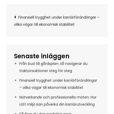
Inläggsnavigering
Finansiell trygghet under karriärförändringar –
olika vägar till ekonomisk stabilitet
Senaste inläggen
Från bud till gårdsplan: så navigerar du
traktorauktioner steg för steg
Finansiell trygghet under karriärförändringar
– olika vägar till ekonomisk stabilitet
Nätverkande och professionella möten: Hur
rätt miljö kan påverka din karriärutveckling
Så fixar du den perfekta aw:n