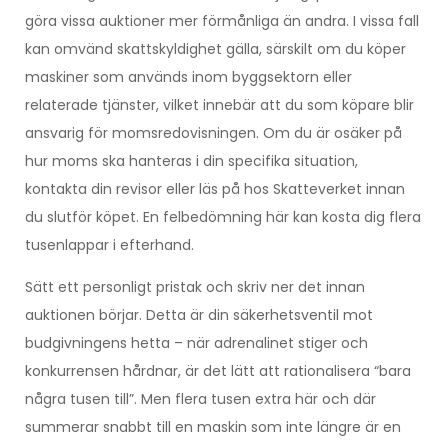
göra vissa auktioner mer förmånliga än andra. I vissa fall
kan omvänd skattskyldighet gälla, särskilt om du köper
maskiner som används inom byggsektorn eller
relaterade tjänster, vilket innebär att du som köpare blir
ansvarig för momsredovisningen. Om du är osäker på
hur moms ska hanteras i din specifika situation,
kontakta din revisor eller läs på hos Skatteverket innan
du slutför köpet. En felbedömning här kan kosta dig flera
tusenlappar i efterhand.
Sätt ett personligt pristak och skriv ner det innan
auktionen börjar. Detta är din säkerhetsventil mot
budgivningens hetta – när adrenalinet stiger och
konkurrensen hårdnar, är det lätt att rationalisera “bara
några tusen till”. Men flera tusen extra här och där
summerar snabbt till en maskin som inte längre är en