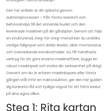
strategiskt i detta landskap?
Den här artikeln är din sjökarta genom
auktionsprocessen – från första research och
behovsanalys till det vinnande budet och den
levererade maskinen på din gårdsplan. Genom att följa
en strukturerad, steg-för-steg-metod kan du undvika
vanliga fallgropar som dolda skador, oklar momsstatus
och överraskande extrakostnader. Du får handfasta
verktyg för att göra smarta maskinaffärer, bygga en
robust maskinpark och stärka din verksamhet på riktigt.
Oavsett om du är erfaren maskinköpare eller första
gången står inför en traktorauktion, ger den här guiden
dig konkreta råd och tydliga vägval för att fatta beslut
på dina egna villkor.
Steg 1: Rita kartan