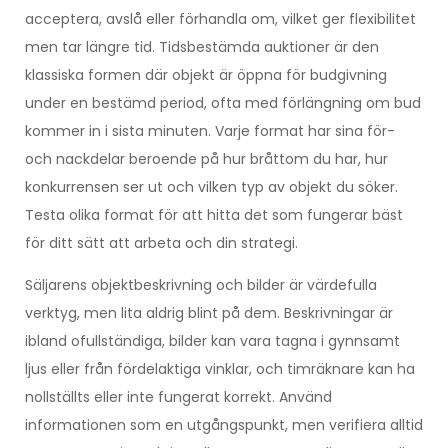
acceptera, avslå eller förhandla om, vilket ger flexibilitet
men tar längre tid. Tidsbestämda auktioner är den
klassiska formen där objekt är öppna för budgivning
under en bestämd period, ofta med förlängning om bud
kommer in i sista minuten. Varje format har sina för-
och nackdelar beroende på hur bråttom du har, hur
konkurrensen ser ut och vilken typ av objekt du söker.
Testa olika format för att hitta det som fungerar bäst
för ditt sätt att arbeta och din strategi.
Säljarens objektbeskrivning och bilder är värdefulla
verktyg, men lita aldrig blint på dem. Beskrivningar är
ibland ofullständiga, bilder kan vara tagna i gynnsamt
ljus eller från fördelaktiga vinklar, och timräknare kan ha
nollställts eller inte fungerat korrekt. Använd
informationen som en utgångspunkt, men verifiera alltid