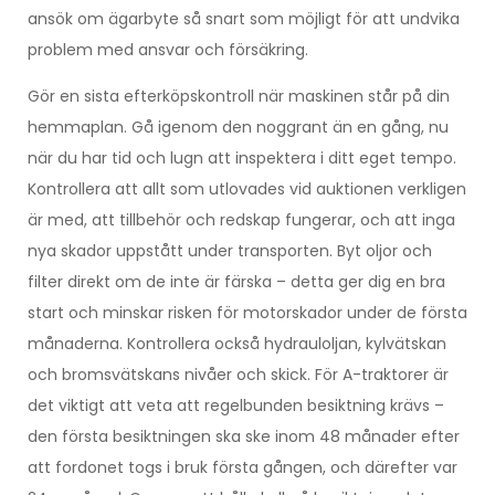
ansök om ägarbyte så snart som möjligt för att undvika
problem med ansvar och försäkring.
Gör en sista efterköpskontroll när maskinen står på din
hemmaplan. Gå igenom den noggrant än en gång, nu
när du har tid och lugn att inspektera i ditt eget tempo.
Kontrollera att allt som utlovades vid auktionen verkligen
är med, att tillbehör och redskap fungerar, och att inga
nya skador uppstått under transporten. Byt oljor och
filter direkt om de inte är färska – detta ger dig en bra
start och minskar risken för motorskador under de första
månaderna. Kontrollera också hydrauloljan, kylvätskan
och bromsvätskans nivåer och skick. För A-traktorer är
det viktigt att veta att regelbunden besiktning krävs –
den första besiktningen ska ske inom 48 månader efter
att fordonet togs i bruk första gången, och därefter var