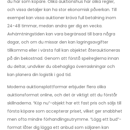
du har som köpare. Olika auktionshus har olika regler,
och vissa detaljer kan ha stor ekonomisk påverkan. Till
exempel kan vissa auktioner kräva full betalning inom
24-48 timmar, medan andra ger dig en vecka.
Avhämtningstiden kan vara begränsad till bara några
dagar, och om du missar den kan lagringsavgifter
tillkomma eller i värsta fall kan objektet återauktioneras
på din bekostnad. Genom att förstå spelreglerna innan
du deltar, undviker du obehagliga överraskningar och
kan planera din logistik i god tid.
Moderna auktionsplattformar erbjuder flera olika
auktionsformat online, och det är viktigt att du förstår
skillnaderna. “Köp nu”-objekt har ett fast pris och säljs till
första köpare som accepterar priset, vilket ger snabbhet
men ofta mindre förhandlingsutrymme. “Lägg ett bud”-
format låter dig lägga ett anbud som säljaren kan