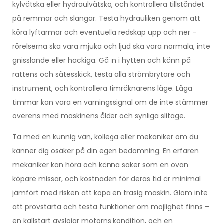
kylvätska eller hydraulvätska, och kontrollera tillståndet
på remmar och slangar. Testa hydrauliken genom att
köra lyftarmar och eventuella redskap upp och ner –
rörelserna ska vara mjuka och ljud ska vara normala, inte
gnisslande eller hackiga. Gå in i hytten och känn på
rattens och sätesskick, testa alla strömbrytare och
instrument, och kontrollera timräknarens läge. Låga
timmar kan vara en varningssignal om de inte stämmer
överens med maskinens ålder och synliga slitage.
Ta med en kunnig vän, kollega eller mekaniker om du
känner dig osäker på din egen bedömning. En erfaren
mekaniker kan höra och känna saker som en ovan
köpare missar, och kostnaden för deras tid är minimal
jämfört med risken att köpa en trasig maskin. Glöm inte
att provstarta och testa funktioner om möjlighet finns –
en kallstart avslöjar motorns kondition, och en